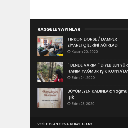
RASGELE YAYINLAR
TIRKON DORSE / DAMPER
ZİYARETÇİLERİNİ AĞIRLADI
Kasım 20, 2020
'' BENDE VARIM '' DİYEBİLEN YÜR
HANIM YAĞMUR IŞIK KONYA'D
Ekim 24, 2020
BÜYÜMEYEN KADINLAR: Yağmu
Işık
Ekim 23, 2020
VESILE OLAN FIRMA ©
BAY AJANS