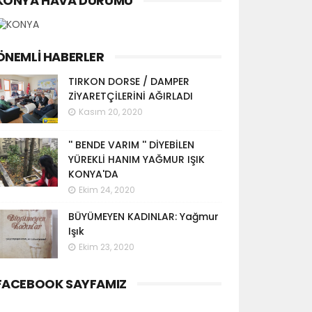
KONYA HAVA DURUMU
ÖNEMLI HABERLER
TIRKON DORSE / DAMPER
ZİYARETÇİLERİNİ AĞIRLADI
Kasım 20, 2020
'' BENDE VARIM '' DİYEBİLEN
YÜREKLİ HANIM YAĞMUR IŞIK
KONYA'DA
Ekim 24, 2020
BÜYÜMEYEN KADINLAR: Yağmur
Işık
Ekim 23, 2020
FACEBOOK SAYFAMIZ