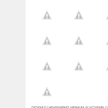
DEDEMLİ'Lİ HEMŞEHRİMİZ MERHUM ALİ KÖSENİN O