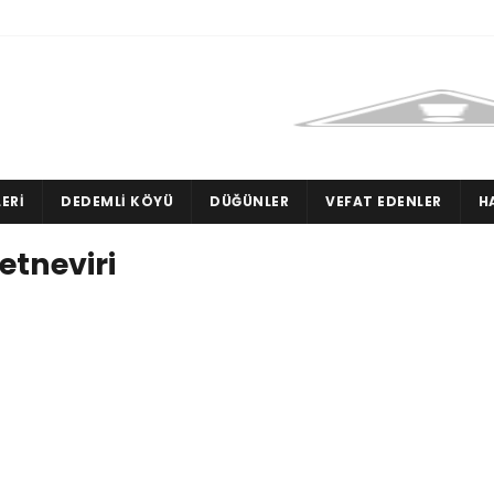
ERI
DEDEMLI KÖYÜ
DÜĞÜNLER
VEFAT EDENLER
H
etneviri