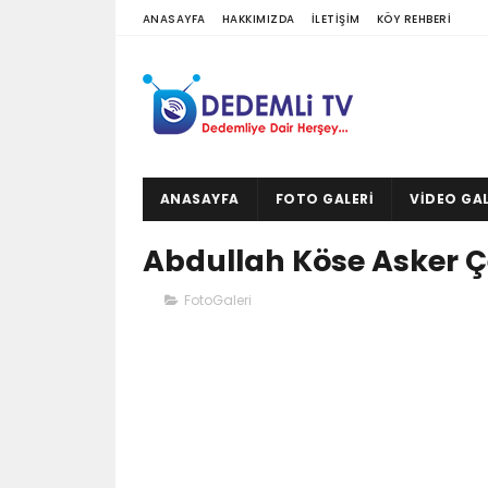
ANASAYFA
HAKKIMIZDA
İLETIŞIM
KÖY REHBERI
ANASAYFA
FOTO GALERI
VIDEO GAL
Abdullah Köse Asker Ç
FotoGaleri