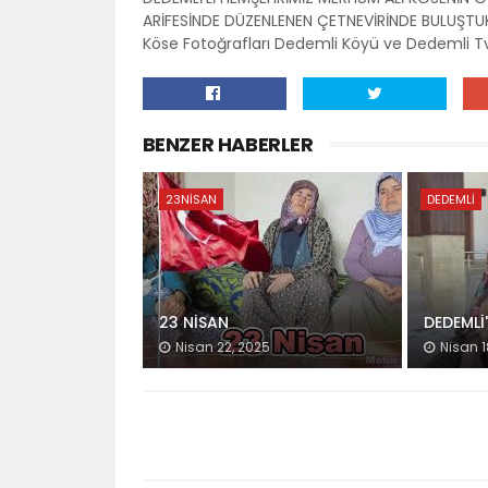
ARİFESİNDE DÜZENLENEN ÇETNEVİRİNDE BULUŞTUK.
Köse Fotoğrafları Dedemli Köyü ve Dedemli Tv 
BENZER HABERLER
23NISAN
DEDEMLI
23 NİSAN
DEDEMLİ
Nisan 22, 2025
Nisan 1