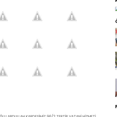
ĞLU ABDULLAH KARDEŞİMİZ 96/2 TERTİP VATANİ HİZMETİ