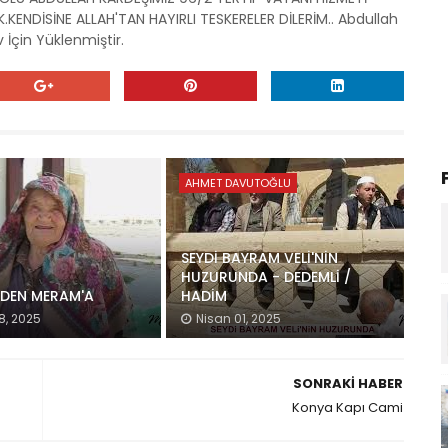
KENDİSİNE ALLAH'TAN HAYIRLI TESKERELER DİLERİM.. Abdullah
İçin Yüklenmiştir.
AHMET DAVUTOĞLU
SEYDİ BAYRAM VELİ'NİN
HUZURUNDA - DEDEMLİ /
'DEN MERAM'A
HADİM
8, 2025
Nisan 01, 2025
SONRAKI HABER
Konya Kapı Cami