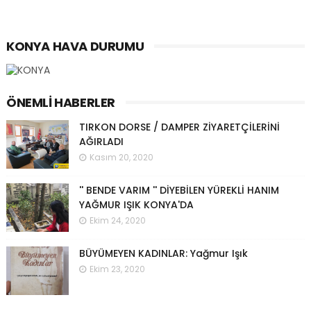
KONYA HAVA DURUMU
ÖNEMLI HABERLER
TIRKON DORSE / DAMPER ZİYARETÇİLERİNİ
AĞIRLADI
Kasım 20, 2020
'' BENDE VARIM '' DİYEBİLEN YÜREKLİ HANIM
YAĞMUR IŞIK KONYA'DA
Ekim 24, 2020
BÜYÜMEYEN KADINLAR: Yağmur Işık
Ekim 23, 2020