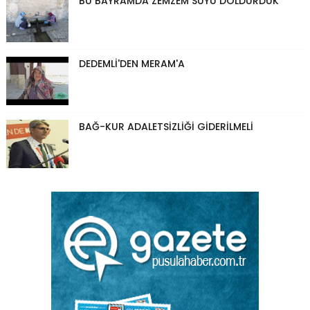
BU BAYRAMDA ZEMZEM SUYU DOLDURDUK
DEDEMLİ'DEN MERAM'A
BAĞ-KUR ADALETSİZLİĞİ GİDERİLMELİ