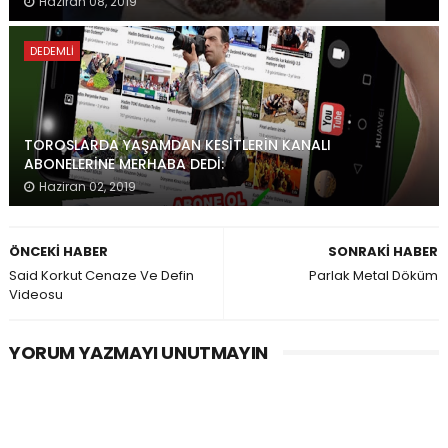
Haziran 08, 2019
DEDEMLI
TOROSLARDA YAŞAMDAN KESİTLERİN KANALI
ABONELERİNE MERHABA DEDİ:
Haziran 02, 2019
ÖNCEKI HABER
SONRAKI HABER
Said Korkut Cenaze Ve Defin
Parlak Metal Döküm
Videosu
YORUM YAZMAYI UNUTMAYIN