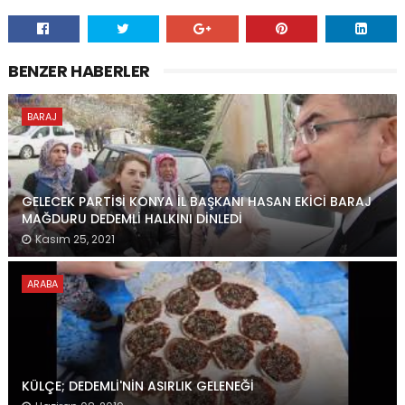
BENZER HABERLER
BARAJ
GELECEK PARTİSİ KONYA İL BAŞKANI HASAN EKİCİ BARAJ
MAĞDURU DEDEMLİ HALKINI DİNLEDİ
Kasım 25, 2021
ARABA
KÜLÇE; DEDEMLİ'NİN ASIRLIK GELENEĞİ