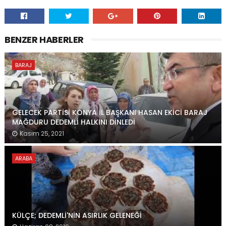
BENZER HABERLER
BARAJ
GELECEK PARTİSİ KONYA İL BAŞKANI HASAN EKİCİ BARAJ
MAĞDURU DEDEMLİ HALKINI DİNLEDİ
Kasım 25, 2021
ARABA
KÜLÇE; DEDEMLİ'NİN ASIRLIK GELENEĞİ