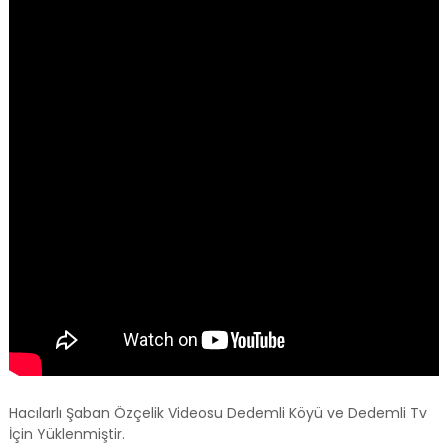
Hacılarlı Şaban Özçelik Videosu Dedemli Köyü ve Dedemli Tv
İçin Yüklenmiştir.