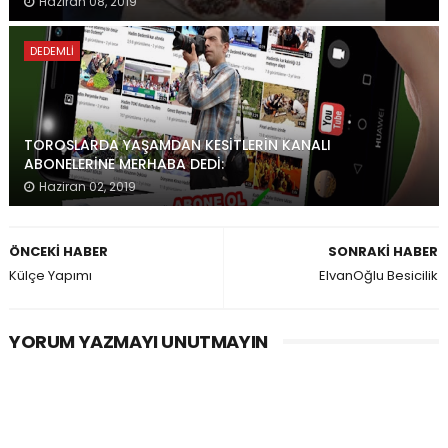
Haziran 08, 2019
DEDEMLI
TOROSLARDA YAŞAMDAN KESİTLERİN KANALI
ABONELERİNE MERHABA DEDİ:
Haziran 02, 2019
ÖNCEKI HABER
SONRAKI HABER
Külçe Yapımı
ElvanOğlu Besicilik
YORUM YAZMAYI UNUTMAYIN