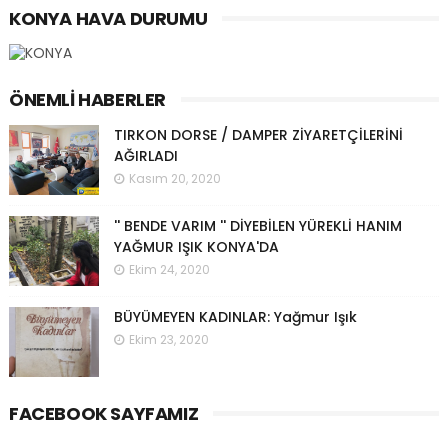
KONYA HAVA DURUMU
ÖNEMLI HABERLER
TIRKON DORSE / DAMPER ZİYARETÇİLERİNİ
AĞIRLADI
Kasım 20, 2020
'' BENDE VARIM '' DİYEBİLEN YÜREKLİ HANIM
YAĞMUR IŞIK KONYA'DA
Ekim 24, 2020
BÜYÜMEYEN KADINLAR: Yağmur Işık
Ekim 23, 2020
FACEBOOK SAYFAMIZ