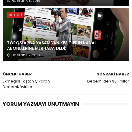
Haziran 08, 2019
DEDEMLI
TOROSLARDA YAŞAMDAN KESİTLERİN KANALI
ABONELERİNE MERHABA DEDİ:
Haziran 02, 2019
ÖNCEKI HABER
SONRAKI HABER
Ekmeğini Taştan Çıkaran
Dedemliden 90'lı Yıllar
DedemKöylüler
YORUM YAZMAYI UNUTMAYIN