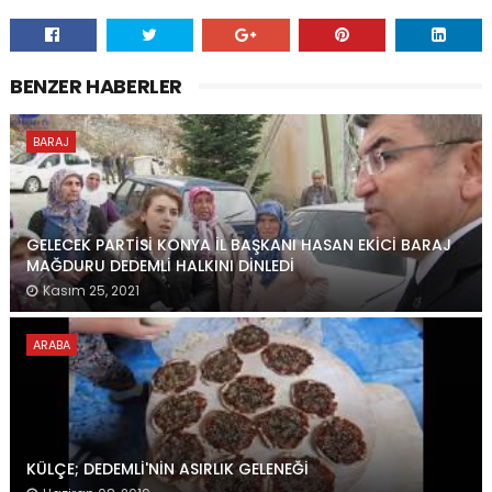
BENZER HABERLER
BARAJ
GELECEK PARTİSİ KONYA İL BAŞKANI HASAN EKİCİ BARAJ
MAĞDURU DEDEMLİ HALKINI DİNLEDİ
Kasım 25, 2021
ARABA
KÜLÇE; DEDEMLİ'NİN ASIRLIK GELENEĞİ