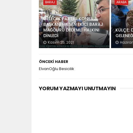
BARAJ
ARABA
GELECEK PARTİSİ KONYA İL
BAŞKANI HASAN EKİCİ BARAJ
MAĞDURU DEDEMLİ HALKINI
KÜLÇE; D
DİNLEDİ
GELENEĞ
Kasım 25, 2021
Haziran
ÖNCEKI HABER
ElvanOğlu Besicilik
YORUM YAZMAYI UNUTMAYIN