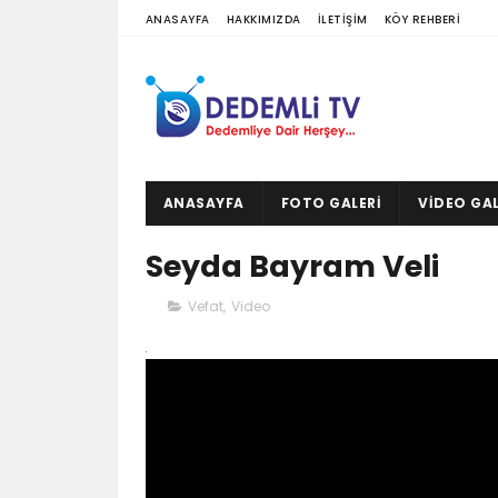
ANASAYFA
HAKKIMIZDA
İLETIŞIM
KÖY REHBERI
ANASAYFA
FOTO GALERI
VIDEO GAL
Seyda Bayram Veli
Vefat
,
Video