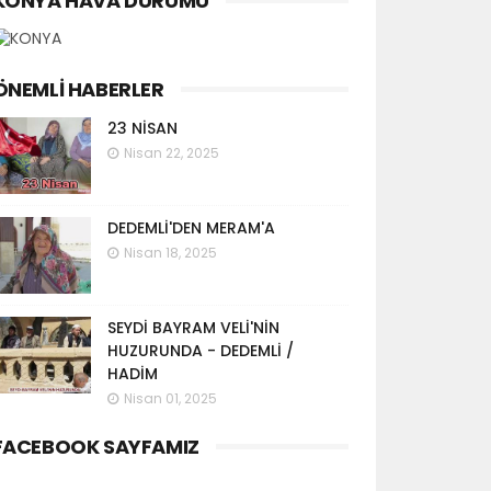
KONYA HAVA DURUMU
ÖNEMLI HABERLER
23 NİSAN
Nisan 22, 2025
DEDEMLİ'DEN MERAM'A
Nisan 18, 2025
SEYDİ BAYRAM VELİ'NİN
HUZURUNDA - DEDEMLİ /
HADİM
Nisan 01, 2025
FACEBOOK SAYFAMIZ