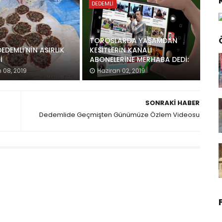
DEDEMLI
TOROSLARDA YAŞAMDAN
EDEMLİ'NİN ASIRLIK
KESİTLERİN KANALI
İ
ABONELERİNE MERHABA DEDİ:
 08, 2019
Haziran 02, 2019
SONRAKI HABER
Dedemlide Geçmişten Günümüze Özlem Videosu