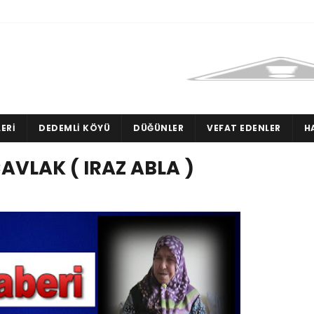
ERI
DEDEMLI KÖYÜ
DÜĞÜNLER
VEFAT EDENLER
H
AVLAK ( IRAZ ABLA )