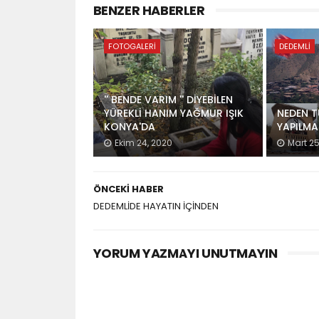
BENZER HABERLER
FOTOGALERI
DEDEMLI
'' BENDE VARIM '' DİYEBİLEN
YÜREKLİ HANIM YAĞMUR IŞIK
NEDEN T
KONYA'DA
YAPILMA
Ekim 24, 2020
Mart 25
ÖNCEKI HABER
DEDEMLİDE HAYATIN İÇİNDEN
YORUM YAZMAYI UNUTMAYIN