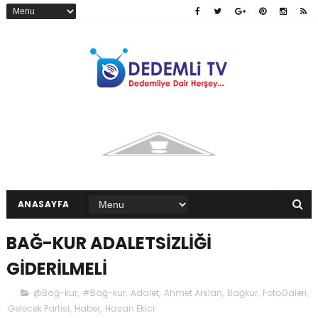
ANASAYFA
BAĞ-KUR ADALETSİZLİĞİ
GİDERİLMELİ
@Bağ-kur
,
#Bağ-kur
,
Adalet
,
Ahmet Arslan
,
Bağkur
,
FotoGaleri
,
Gelecek Partisi
,
Haber
,
Hasan Ekici