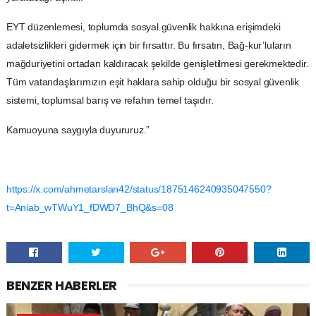
EYT düzenlemesi, toplumda sosyal güvenlik hakkına erişimdeki
adaletsizlikleri gidermek için bir fırsattır. Bu fırsatın, Bağ-kur’luların
mağduriyetini ortadan kaldıracak şekilde genişletilmesi gerekmektedir.
Tüm vatandaşlarımızın eşit haklara sahip olduğu bir sosyal güvenlik
sistemi, toplumsal barış ve refahın temel taşıdır.
Kamuoyuna saygıyla duyururuz.”
https://x.com/ahmetarslan42/status/1875146240935047550?
t=Aniab_wTWuY1_fDWD7_BhQ&s=08
BENZER HABERLER