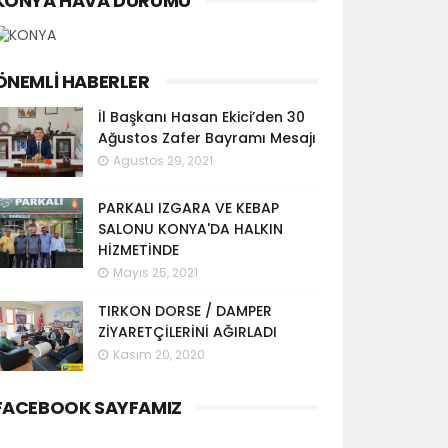
KONYA HAVA DURUMU
ÖNEMLI HABERLER
İl Başkanı Hasan Ekici’den 30
Ağustos Zafer Bayramı Mesajı
Agustos 29, 2021
PARKALI IZGARA VE KEBAP
SALONU KONYA'DA HALKIN
HİZMETİNDE
Mayıs 25, 2021
TIRKON DORSE / DAMPER
ZİYARETÇİLERİNİ AĞIRLADI
Kasım 20, 2020
FACEBOOK SAYFAMIZ