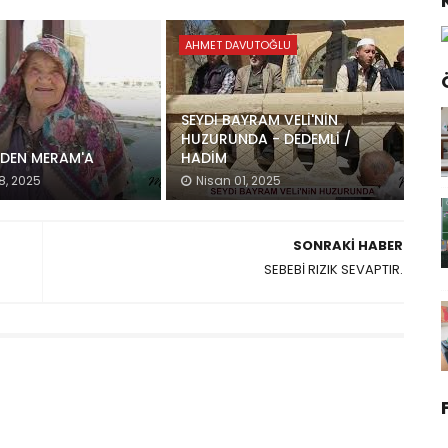
AHMET DAVUTOĞLU
SEYDİ BAYRAM VELİ'NİN
HUZURUNDA - DEDEMLİ /
'DEN MERAM'A
HADİM
8, 2025
Nisan 01, 2025
SONRAKI HABER
SEBEBİ RIZIK SEVAPTIR.