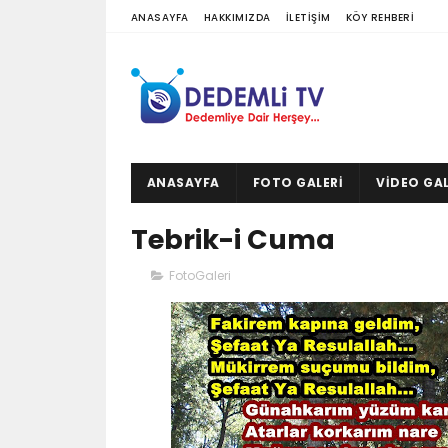
ANASAYFA
HAKKIMIZDA
İLETIŞIM
KÖY REHBERI
ANASAYFA
FOTO GALERI
VIDEO GAL
Tebrik-i Cuma
FotoGaleri