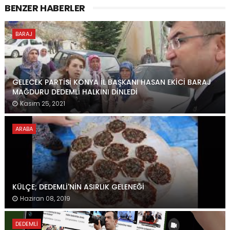
BENZER HABERLER
BARAJ
GELECEK PARTİSİ KONYA İL BAŞKANI HASAN EKİCİ BARAJ
MAĞDURU DEDEMLİ HALKINI DİNLEDİ
Kasım 25, 2021
ARABA
KÜLÇE; DEDEMLİ'NİN ASIRLIK GELENEĞİ
Haziran 08, 2019
DEDEMLI