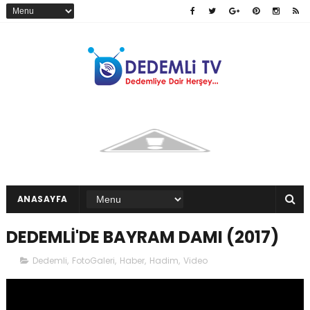
ANASAYFA
DEDEMLİ'DE BAYRAM DAMI (2017)
Dedemli
,
FotoGaleri
,
Haber
,
Hadim
,
Video