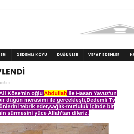
ERI
DEDEMLI KÖYÜ
DÜĞÜNLER
VEFAT EDENLER
H
VLENDİ
nıtım
li Köse'nin oğlu
Abdullah
ile Hasan Yavuz'un
i bir düğün merasimi ile gerçekleşti,Dedemli Tv
ünlerini tebrik eder,sağlık-mutluluk içinde bir
nin sürmesini yüce Allah'tan dileriz.