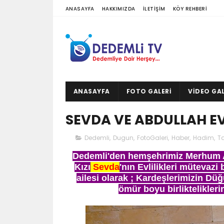
ANASAYFA
HAKKIMIZDA
İLETIŞIM
KÖY REHBERI
ANASAYFA
FOTO GALERI
VIDEO GAL
SEVDA VE ABDULLAH E
Dedemli
,
Dugun
,
FotoGaleri
,
Haber
,
Hadim
,
Ta
Dedemli'den hemşehrimiz Merhum A
Kızı
Sevda
'nın Evlilikleri mütevaz
ailesi olarak ; Kardeşlerimizin Düğ
ömür boyu birliktelikleri