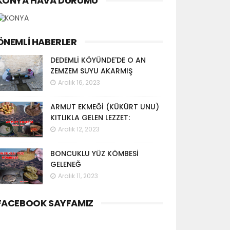
KONYA HAVA DURUMU
ÖNEMLI HABERLER
DEDEMLİ KÖYÜNDE'DE O AN
ZEMZEM SUYU AKARMIŞ
Aralık 16, 2023
ARMUT EKMEĞİ (KÜKÜRT UNU)
KITLIKLA GELEN LEZZET:
Aralık 12, 2023
BONCUKLU YÜZ KÖMBESİ
GELENEĞ
Aralık 11, 2023
FACEBOOK SAYFAMIZ