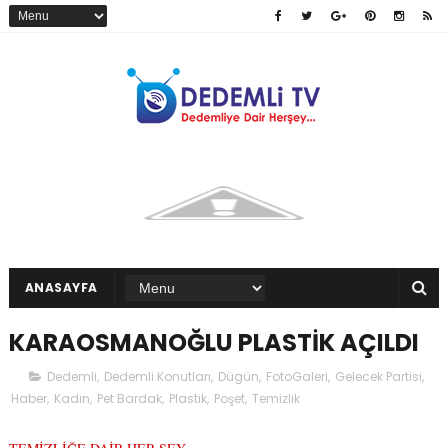
ANASAYFA
KARAOSMANOĞLU PLASTİK AÇILDI
Dedemli
,
Dedemli Konutları
,
Dügün
,
FotoGaleri
,
Gelecek Partisi
,
Haber
,
Kadın
,
Pet Bardak
,
Plastik
,
Poşet
,
Temizlik