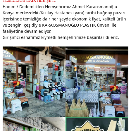
TEMİZLİĞE DAİR HER ŞEY.
..
Hadim / Dedemli'den Hemşehrimiz Ahmet Karaosmanoğlu 
Konya merkezdeki (Kızılay Hastanesi yanı) tarihi buğday pazarı 
içerisinde temizliğe dair her şeyde ekonomik fiyat, kaliteli ürün 
ve zengin  çeşidiyle KARAOSMANOĞLU PLASTİK ünvanı ile 
faaliyetine devam ediyor.
Girişimci esnafımız kıymetli hemşehrimize başarılar dileriz.