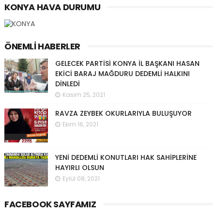
KONYA HAVA DURUMU
ÖNEMLI HABERLER
GELECEK PARTİSİ KONYA İL BAŞKANI HASAN
EKİCİ BARAJ MAĞDURU DEDEMLİ HALKINI
DİNLEDİ
Kasım 25, 2021
RAVZA ZEYBEK OKURLARIYLA BULUŞUYOR
Ekim 16, 2021
YENİ DEDEMLİ KONUTLARI HAK SAHİPLERİNE
HAYIRLI OLSUN
Eylül 08, 2021
FACEBOOK SAYFAMIZ