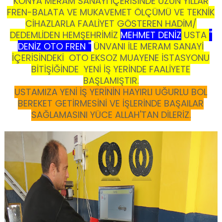
KONYA MERAM SANAYİ İÇERİSİNDE UZUN YILLAR
FREN-BALATA VE MUKAVEMET ÖLÇÜMÜ VE TEKNİK
CİHAZLARLA FAALİYET GÖSTEREN HADİM/
DEDEMLİDEN HEMŞEHRİMİZ
MEHMET DENİZ
USTA
''
DENİZ OTO FREN ''
ÜNVANI İLE MERAM SANAYİ
İÇERİSİNDEKİ OTO EKSOZ MUAYENE İSTASYONU
BİTİŞİĞİNDE YENİ İŞ YERİNDE FAALİYETE
BAŞLAMIŞTIR.
USTAMIZA YENİ İŞ YERİNİN HAYIRLI UĞURLU BOL
BEREKET GETİRMESİNİ VE İŞLERİNDE BAŞAILAR
SAĞLAMASINI YÜCE ALLAH'TAN DİLERİZ.