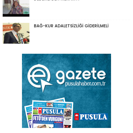
BAĞ-KUR ADALETSİZLİĞİ GİDERİLMELİ