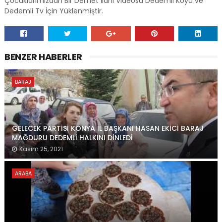
Çocuklarımızdan Bir Demet İlahi Videosu Dedemli Köyü ve
Dedemli Tv İçin Yüklenmiştir.
BENZER HABERLER
BARAJ
GELECEK PARTİSİ KONYA İL BAŞKANI HASAN EKİCİ BARAJ
MAĞDURU DEDEMLİ HALKINI DİNLEDİ
Kasım 25, 2021
ARABA