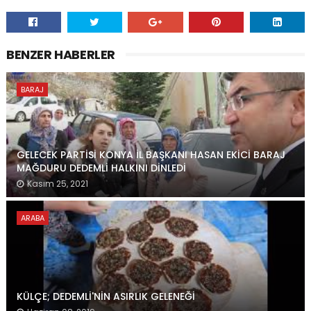
BENZER HABERLER
BARAJ
GELECEK PARTİSİ KONYA İL BAŞKANI HASAN EKİCİ BARAJ
MAĞDURU DEDEMLİ HALKINI DİNLEDİ
Kasım 25, 2021
ARABA
KÜLÇE; DEDEMLİ'NİN ASIRLIK GELENEĞİ