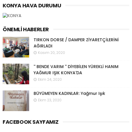
KONYA HAVA DURUMU
ÖNEMLI HABERLER
TIRKON DORSE / DAMPER ZİYARETÇİLERİNİ
AĞIRLADI
Kasım 20, 2020
'' BENDE VARIM '' DİYEBİLEN YÜREKLİ HANIM
YAĞMUR IŞIK KONYA'DA
Ekim 24, 2020
BÜYÜMEYEN KADINLAR: Yağmur Işık
Ekim 23, 2020
FACEBOOK SAYFAMIZ