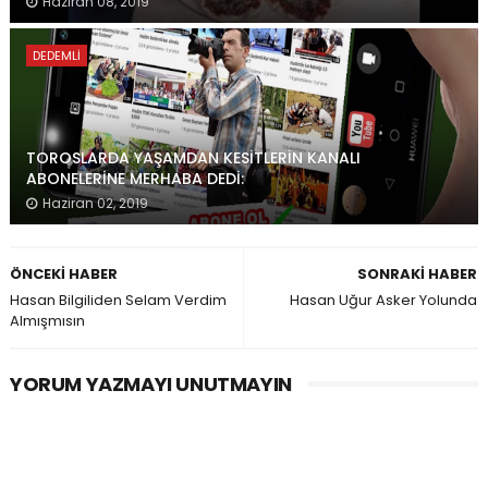
Haziran 08, 2019
DEDEMLI
TOROSLARDA YAŞAMDAN KESİTLERİN KANALI
ABONELERİNE MERHABA DEDİ:
Haziran 02, 2019
ÖNCEKI HABER
SONRAKI HABER
Hasan Bilgiliden Selam Verdim
Hasan Uğur Asker Yolunda
Almışmısın
YORUM YAZMAYI UNUTMAYIN