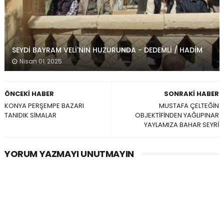
SEYDİ BAYRAM VELİ'NİN HUZURUNDA - DEDEMLİ / HADİM
Nisan 01, 2025
ÖNCEKI HABER
SONRAKI HABER
KONYA PERŞEMPE BAZARI
MUSTAFA ÇELTEĞİN
TANIDIK SİMALAR
OBJEKTİFİNDEN YAĞLIPINAR
YAYLAMIZA BAHAR SEYRİ
YORUM YAZMAYI UNUTMAYIN