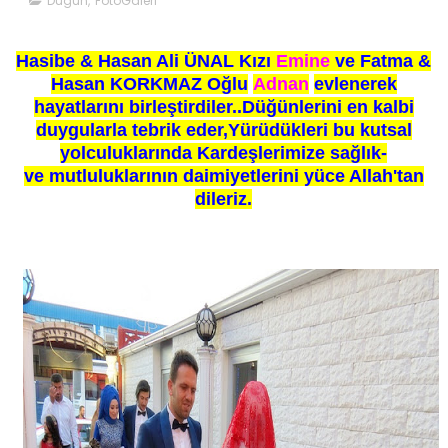
Dugun
,
FotoGaleri
Hasibe & Hasan Ali ÜNAL Kızı
Emine
ve Fatma &
Hasan KORKMAZ Oğlu
Adnan
evlenerek
hayatlarını birleştirdiler..Düğünlerin
i en kalbi
duygularla
tebrik eder,Yürüdükleri bu kutsal
yolculuklarında Kardeşlerimize sağlık-
ve mutluluklarının daimiyetlerini yüce Allah'tan
dileriz.