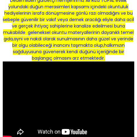
Dedemliden gurbetçi hemşehrimiz Ali Rıza TOPAL evlilik
yolundaki düğün merasimleri kapsamı içindeki okuntuluk
hediyelerinin israfa dönüşmesine gönlü razı olmadığını ve bu
sebeple güvenilir bir vakıf veya dernek aracılığı eliyle daha acil
ve gerçek ihtiyaç sahiplerine kanalize edeilmesi buna
mukabilde geleneksel okuntu materyallerinin dayanıklı temel
gıda,ayni ve nakdi olarak sunulmasının daha güzel ve yerinde
bir olgu olabileceği inancını taşımakta olup,halkımızın
sağduyusuna güvenerek kendi düğünü içeriğinde bir
başlangıç olmasını arz etmektedir.