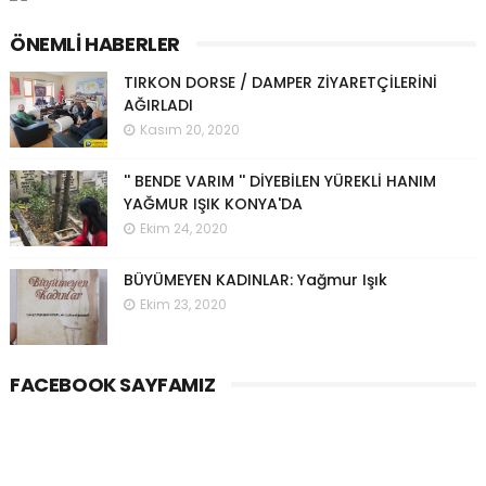
ÖNEMLI HABERLER
TIRKON DORSE / DAMPER ZİYARETÇİLERİNİ
AĞIRLADI
Kasım 20, 2020
'' BENDE VARIM '' DİYEBİLEN YÜREKLİ HANIM
YAĞMUR IŞIK KONYA'DA
Ekim 24, 2020
BÜYÜMEYEN KADINLAR: Yağmur Işık
Ekim 23, 2020
FACEBOOK SAYFAMIZ