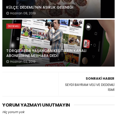
KÜLÇE; DEDEMLİ'NİN ASIRLIK GELENEĞİ
Haziran 08, 2019
DEDEMLI
TOROSLARDA YAŞAMDAN KESİTLERİN KANALI
ABONELERİNE MERHABA DEDİ:
Haziran 02, 2019
SONRAKI HABER
SEYDİ BAYRAM VELİ VE DEDEMLİ
İSMİ
YORUM YAZMAYI UNUTMAYIN
Hiç yorum yok