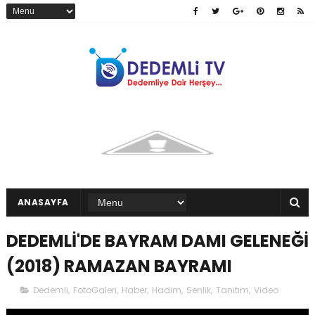
ANASAYFA
DEDEMLİ'DE BAYRAM DAMI GELENEĞİ
(2018) RAMAZAN BAYRAMI
Dedemli
,
FotoGaleri
,
Haber
,
Hadim
,
Senlik
,
Tanıtım
,
Video