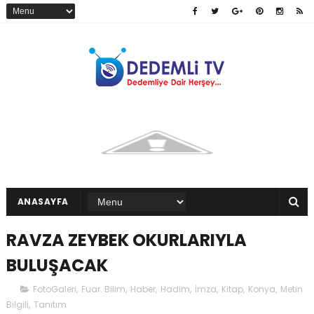
ANASAYFA
RAVZA ZEYBEK OKURLARIYLA
BULUŞACAK
FotoGaleri
,
Fuar. Bilim
,
Haber
,
Hadim
,
İmza
,
Kitap
,
Konya
,
Metin
Bilgili
,
Tanıtım