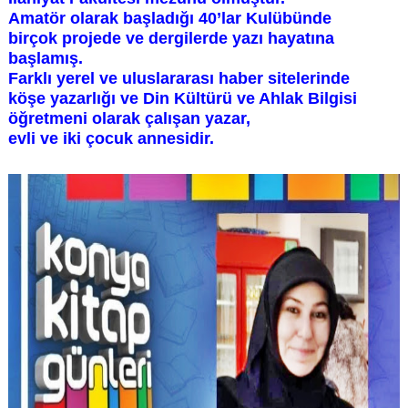
Amatör olarak başladığı 40’lar Kulübünde
birçok projede ve dergilerde yazı hayatına
başlamış.
Farklı yerel ve uluslararası haber sitelerinde
köşe yazarlığı ve Din Kültürü ve Ahlak Bilgisi
öğretmeni olarak çalışan yazar,
evli ve iki çocuk annesidir.