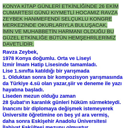
KONYA KİTAP GÜNLERİ ETKİNLİĞİNDE 26 EKİM
CUMARTESİ GÜNÜ KIYMETLİ HOCAMIZ RAVZA
ZEYBEK HANIMEFENDİ SELÇUKLU KONGRE
MERKEZİNDE OKURLARIYLA BULUŞACAK,
İMİN VE MUHABBETİN HARMANI OLDUĞU BU
GÜZEL ETKİNLİĞE BÜTÜN HEMŞEHRİLERİMİZ
DAVETLİDİR.
Ravza Zeybek,
1978 Konya doğumlu. Orta ve Liseyi
İzmir İmam Hatip Lisesinde tamamladı.
Lise 1.sınıfta katıldığı bir yarışmada
1. Olduktan sonra bir kompozisyon yarışmasında
da Türkiye 4.sü olan yazar,şiir ve deneme ile yazı
hayatına başladı.
Liseden mezun olduğu zaman
28 Şubat’ın karanlık günleri hüküm sürmekteydi.
İnancını bir diplomaya değişmek istemeyerek
Üniversite öğretimine on beş yıl ara vermiş,
daha sonra Eskişehir Anadolu Üniversitesi
İlahiyat Fakültesi mezunu olmuştur.